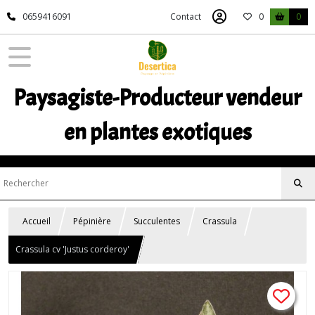
0659416091
Contact
0
0
Paysagiste-Producteur vendeur
en plantes exotiques
Accueil
Pépinière
Succulentes
Crassula
Crassula cv 'Justus corderoy'