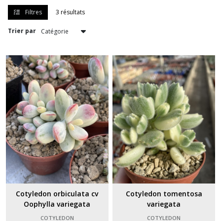
Filtres
3 résultats
Aloe
Trier par
(120)
Aloe
hybride
(10)
Anacampseros
(2)
Asclepiadaceae
(7)
Bulbe
Cotyledon orbiculata cv
Cotyledon tomentosa
(3)
Oophylla variegata
variegata
COTYLEDON
COTYLEDON