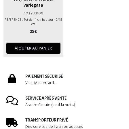
variegata
Euphorbia
COTYLEDON
(6)
RÉFÉRENCE : Pot de 11 cm hauteur 10/15
cm
25
€
Echeveria
(107)
AJOUTER AU PANIER
Gasteria
(1)
PAIEMENT SÉCURISÉ
Graptopetalum
Visa, Mastercard...
(3)
SERVICE APRÈS VENTE
Graptosedum
A votre écoute (sauf la nuit...)
(1)
TRANSPORTEUR PRIVÉ
Graptoveria
Des services de livraison adaptés
(10)