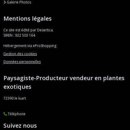
Orostachys
Galerie Photos
(1)
Mentions légales
Othonna
(1)
Ce site est édité par Desertica.
SIREN : 922 503 164
Pachyphytum
Hébergement via eProShopping
(3)
Gestion des cookies
Données personnelles
Pachysedum
(1)
Paysagiste-Producteur vendeur en plantes
exotiques
Pachyveria
(8)
72390
le luart
Sansevieria
Téléphone
(4)
Suivez nous