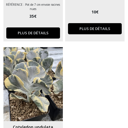
RÉFÉRENCE : Pot de 7 cm envoie racines
Broméliacées
nues
(5)
10
€
35
€
Bulbine
PLUS DE DÉTAILS
PLUS DE DÉTAILS
(3)
Caudex
(3)
Crassula
(34)
Cotyledon
(3)
Dudleya
(5)
Cotyledon undulata