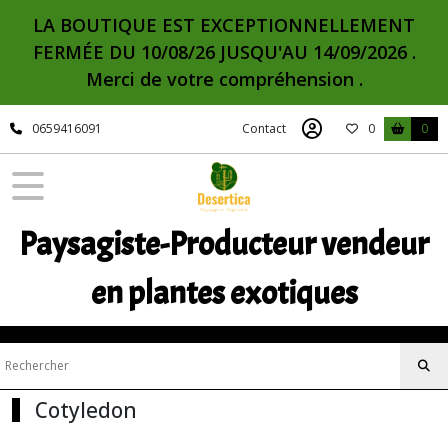
Fermer
LA BOUTIQUE EST EXCEPTIONNELLEMENT
FERMÉE DU 10/08/26 JUSQU'AU 14/09/2026 .
Merci de votre compréhension .
FILTRES
Tous
0659416091
Contact
0
0
les
produits
Pépinière
Succulentes
Paysagiste-Producteur vendeur
Adromischus
en plantes exotiques
(1)
Aeonium
(16)
Cotyledon
Agave
(43)