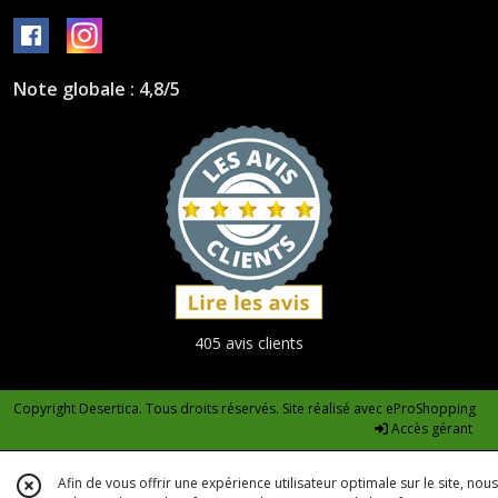
Senecio
(3)
Note globale : 4,8/5
Sedeveria
(2)
Sedum
(4)
Manfredas
(1)
405 avis clients
Lenopetalum
(1)
Copyright Desertica. Tous droits réservés. Site réalisé avec
eProShopping
Accès gérant
Afficher
Afin de vous offrir une expérience utilisateur optimale sur le site, nous