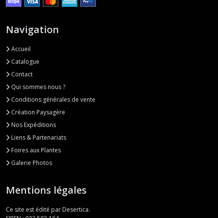
Navigation
Greenovia
(1)
Accueil
Catalogue
Haworthia
Contact
(37)
Qui sommes nous ?
Conditions générales de vente
Kalanchoe
Création Paysagère
(6)
Nos Expéditions
Liens & Partenariats
Lithops
Foires aux Plantes
(9)
Galerie Photos
Mesembs
Mentions légales
(21)
Ce site est édité par Desertica.