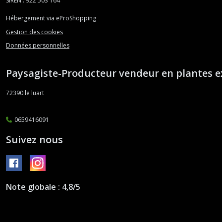
Orostachys
SIREN : 922 503 164
(1)
Hébergement via eProShopping
Gestion des cookies
Othonna
Données personnelles
(1)
Paysagiste-Producteur vendeur en plantes e
Pachyphytum
(3)
72390
le luart
Pachysedum
0659416091
(1)
Suivez nous
Pachyveria
(8)
Note globale : 4,8/5
Sansevieria
(4)