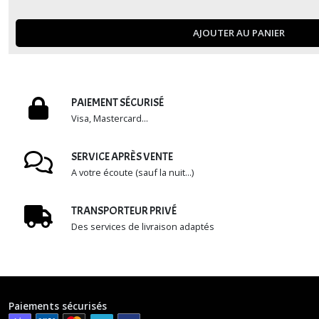
Euphorbia
AJOUTER AU PANIER
(6)
Echeveria
(107)
PAIEMENT SÉCURISÉ
Visa, Mastercard...
Gasteria
(1)
SERVICE APRÈS VENTE
A votre écoute (sauf la nuit...)
Graptopetalum
(3)
TRANSPORTEUR PRIVÉ
Des services de livraison adaptés
Graptosedum
(1)
Graptoveria
Paiements sécurisés
(10)