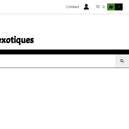
Contact
0
0
exotiques