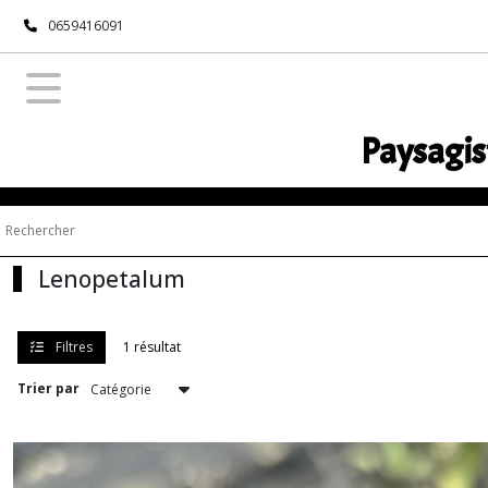
Fermer
0659416091
FILTRES
Tous
Paysagis
les
produits
Pépinière
Succulentes
Lenopetalum
Adromischus
(1)
Filtres
1 résultat
Aeonium
Trier par
(16)
Agave
(43)