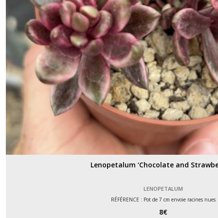
Broméliacées
(5)
Bulbine
(3)
Caudex
(3)
Crassula
(34)
Cotyledon
Lenopetalum ‘Chocolate and Strawber
(3)
LENOPETALUM
Dudleya
RÉFÉRENCE : Pot de 7 cm envoie racines nues
(5)
8
€