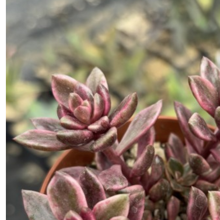
Aloe
(120)
Aloe
hybride
(10)
Anacampseros
(2)
Asclepiadaceae
(7)
Bulbe
(3)