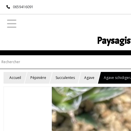
0659416091
Paysagis
Accueil
Pépinière
Succulentes
Agave
Agave schidigera