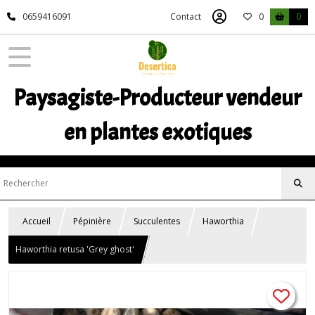
0659416091
Contact
0
0
Paysagiste-Producteur vendeur
en plantes exotiques
Accueil
Pépinière
Succulentes
Haworthia
Haworthia retusa 'Grey ghost'