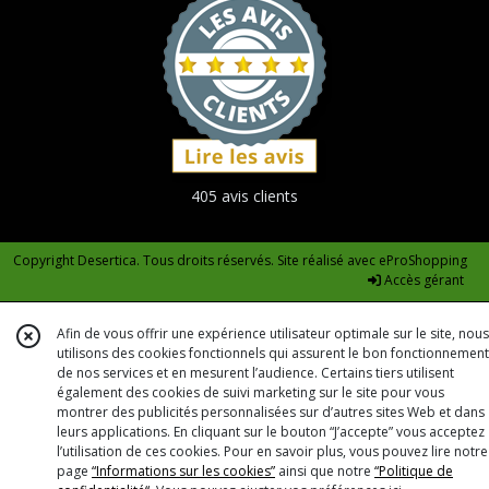
405 avis clients
Copyright Desertica. Tous droits réservés. Site réalisé avec
eProShopping
Accès gérant
Afin de vous offrir une expérience utilisateur optimale sur le site, nous
utilisons des cookies fonctionnels qui assurent le bon fonctionnement
de nos services et en mesurent l’audience. Certains tiers utilisent
également des cookies de suivi marketing sur le site pour vous
montrer des publicités personnalisées sur d’autres sites Web et dans
leurs applications. En cliquant sur le bouton “J’accepte” vous acceptez
l’utilisation de ces cookies. Pour en savoir plus, vous pouvez lire notre
page
“Informations sur les cookies”
ainsi que notre
“Politique de