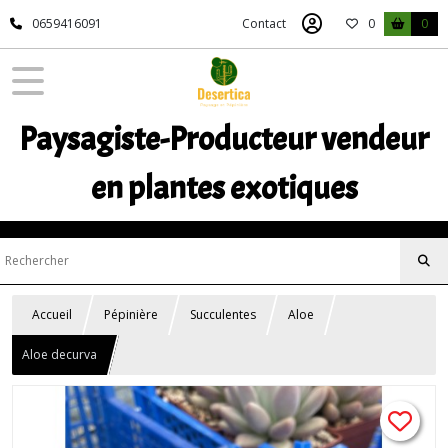
0659416091
Contact
0
0
Paysagiste-Producteur vendeur
en plantes exotiques
Accueil
Pépinière
Succulentes
Aloe
Aloe decurva