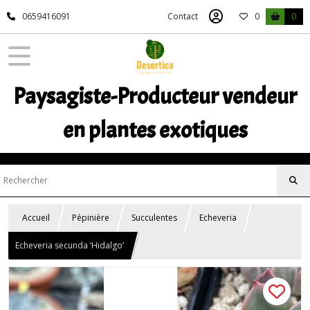
0659416091
Contact
0
0
Paysagiste-Producteur vendeur
en plantes exotiques
Accueil
Pépinière
Succulentes
Echeveria
Echeveria secunda ‘Hidalgo’