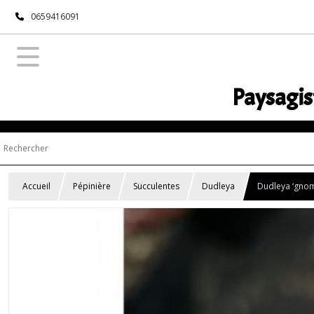
0659416091
Paysagis
Accueil
Pépinière
Succulentes
Dudleya
Dudleya ‘gnoma