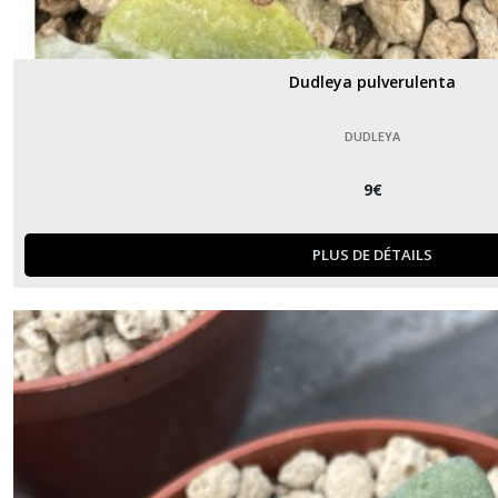
Dudleya pulverulenta
DUDLEYA
9
€
PLUS DE DÉTAILS