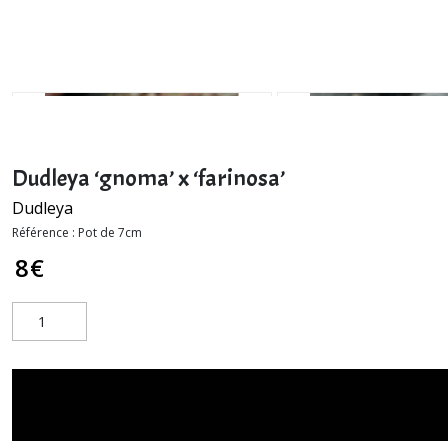
Dudleya ‘gnoma’ x ‘farinosa’
Dudleya
Référence :
Pot de 7cm
8
€