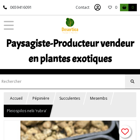
0659416091
Contact
0
0
Paysagiste-Producteur vendeur
en plantes exotiques
Accueil
Pépinière
Succulentes
Mesembs
Pleiospilos nelii ‘rubra’