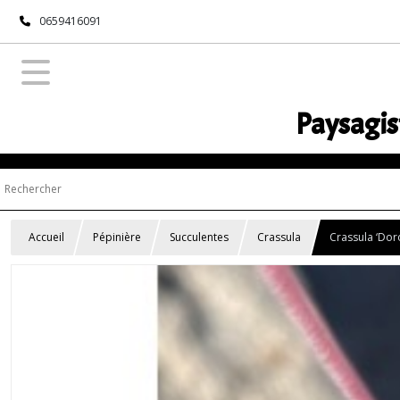
0659416091
Paysagis
Accueil
Pépinière
Succulentes
Crassula
Crassula ‘Dor