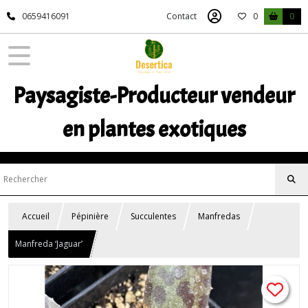
0659416091
Contact
0
0
Paysagiste-Producteur vendeur
en plantes exotiques
Accueil
Pépinière
Succulentes
Manfredas
Manfreda ‘Jaguar’