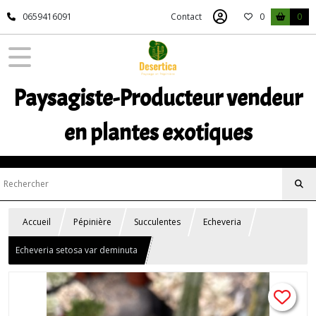
0659416091
Contact
0
0
Paysagiste-Producteur vendeur
en plantes exotiques
Accueil
Pépinière
Succulentes
Echeveria
Echeveria setosa var deminuta