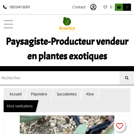
0659416091
Contact
0
0
Paysagiste-Producteur vendeur
en plantes exotiques
Accueil
Pépinière
Succulentes
Aloe
Aloe vanbalenii