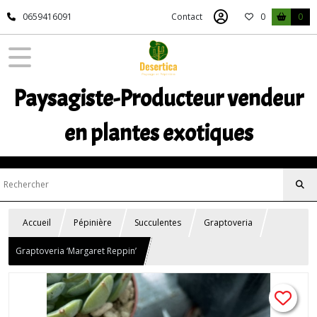
0659416091
Contact
0
0
Paysagiste-Producteur vendeur
en plantes exotiques
Accueil
Pépinière
Succulentes
Graptoveria
Graptoveria ‘Margaret Reppin’