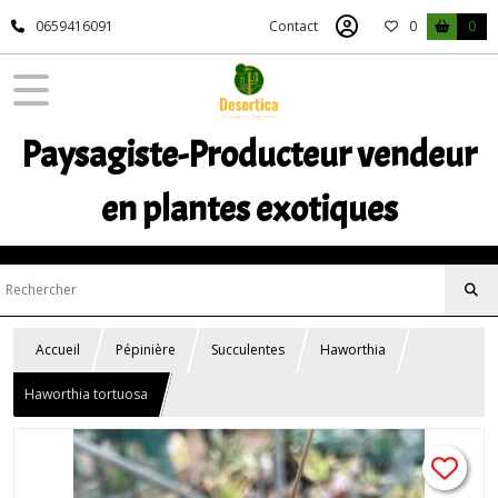
0659416091
Contact
0
0
Paysagiste-Producteur vendeur
en plantes exotiques
Accueil
Pépinière
Succulentes
Haworthia
Haworthia tortuosa