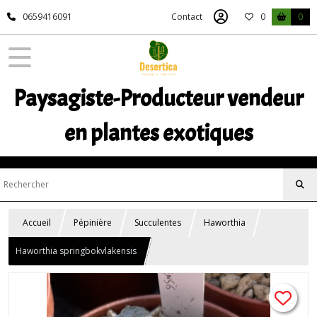
0659416091
Contact
0
0
Paysagiste-Producteur vendeur
en plantes exotiques
Accueil
Pépinière
Succulentes
Haworthia
Haworthia springbokvlakensis