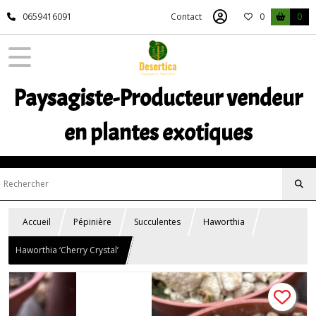
0659416091
Contact
0
0
Paysagiste-Producteur vendeur
en plantes exotiques
Accueil
Pépinière
Succulentes
Haworthia
Haworthia ‘Cherry Crystal’