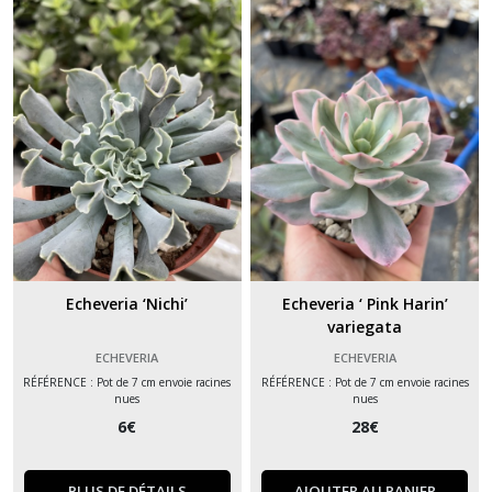
Echeveria ‘Nichi’
Echeveria ‘ Pink Harin’
variegata
ECHEVERIA
ECHEVERIA
RÉFÉRENCE : Pot de 7 cm envoie racines
RÉFÉRENCE : Pot de 7 cm envoie racines
nues
nues
6
€
28
€
PLUS DE DÉTAILS
AJOUTER AU PANIER