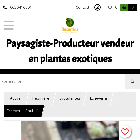
0659416091
Contact
0
0
Paysagiste-Producteur vendeur
en plantes exotiques
Accueil
Pépinière
Succulentes
Echeveria
Echeveria ‘Anubis’