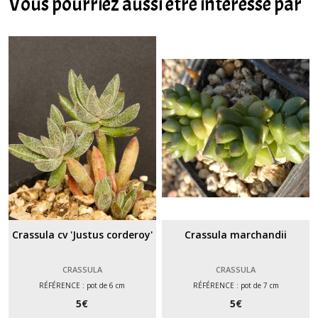
Vous pourriez aussi être intéressé par
Crassula cv 'Justus corderoy'
Crassula marchandii
CRASSULA
CRASSULA
RÉFÉRENCE : pot de 6 cm
RÉFÉRENCE : pot de 7 cm
5
€
5
€