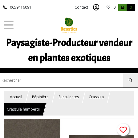
0659416091
Contact
0
0
Paysagiste-Producteur vendeur
en plantes exotiques
Accueil
Pépinière
Succulentes
Crassula
Crassula humbertii