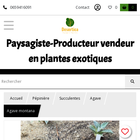
0659416091
Contact
0
0
Paysagiste-Producteur vendeur
en plantes exotiques
Accueil
Pépinière
Succulentes
Agave
Agave montana