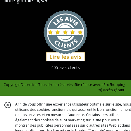
Note globale : 4,8/5
405 avis clients
Copyright Desertica. Tous droits réservés. Site réalisé avec
eProShopping
Accès gérant
Afin de vous offrir une expérience utilisateur optimale sur le site, nous
utilisons des cookies fonctionnels qui assurent le bon fonctionnement
de nos services et en mesurent l’audience. Certains tiers utilisent
également des cookies de suivi marketing sur le site pour vous
montrer des publicités personnalisées sur d’autres sites Web et dans
leurs applications. En cliquant sur le bouton “J’accepte” vous acceptez