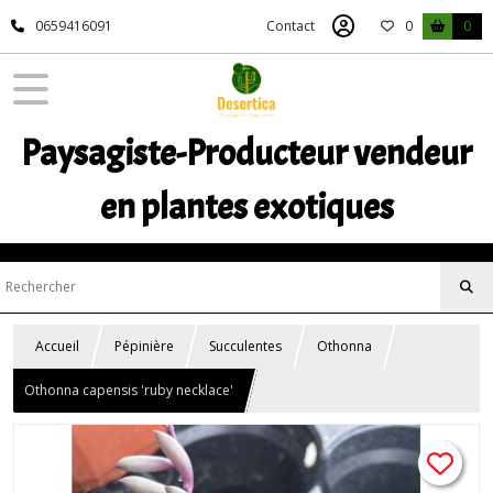
0659416091
Contact
0
0
Paysagiste-Producteur vendeur
en plantes exotiques
Accueil
Pépinière
Succulentes
Othonna
Othonna capensis 'ruby necklace'