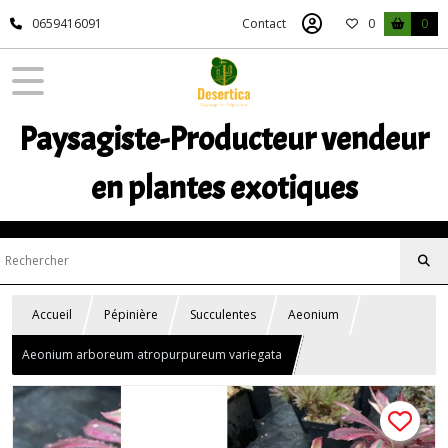
0659416091
Contact
0
0
Paysagiste-Producteur vendeur
en plantes exotiques
Accueil
Pépinière
Succulentes
Aeonium
Aeonium arboreum atropurpureum variegata