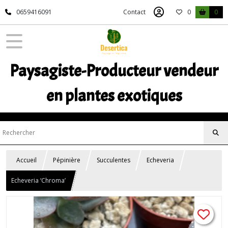
0659416091
Contact
0
0
Paysagiste-Producteur vendeur
en plantes exotiques
Accueil
Pépinière
Succulentes
Echeveria
Echeveria ‘Chroma’