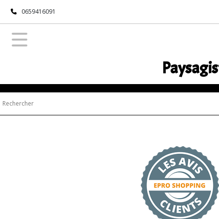
0659416091
Paysagis