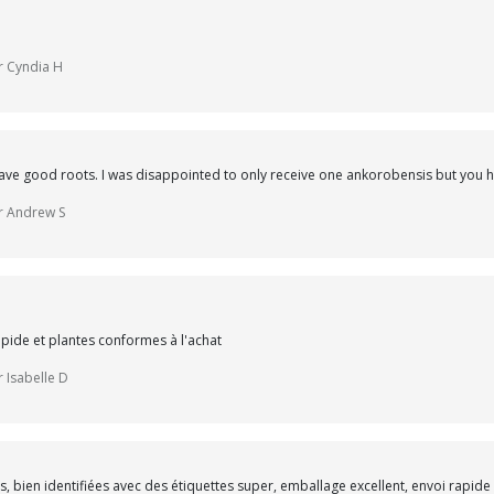
ar Cyndia H
 have good roots. I was disappointed to only receive one ankorobensis but you
ar Andrew S
ide et plantes conformes à l'achat
r Isabelle D
es, bien identifiées avec des étiquettes super, emballage excellent, envoi rapi