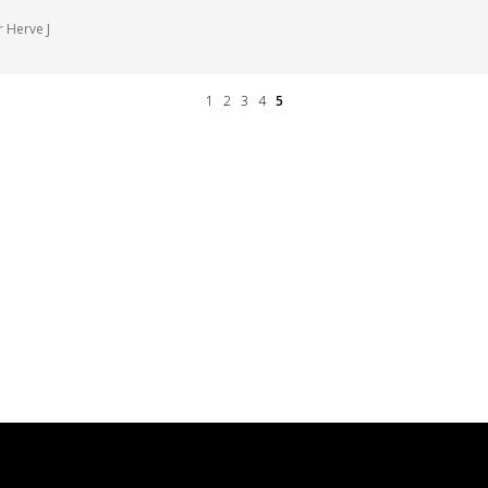
r Herve J
1
2
3
4
5