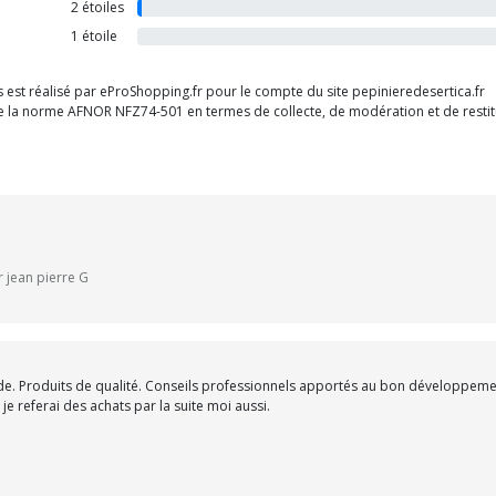
2 étoiles
1 étoile
ts est réalisé par eProShopping.fr pour le compte du site pepinieredesertica.fr
 de la norme AFNOR NFZ74-501 en termes de collecte, de modération et de restitu
r jean pierre G
e. Produits de qualité. Conseils professionnels apportés au bon développeme
e referai des achats par la suite moi aussi.