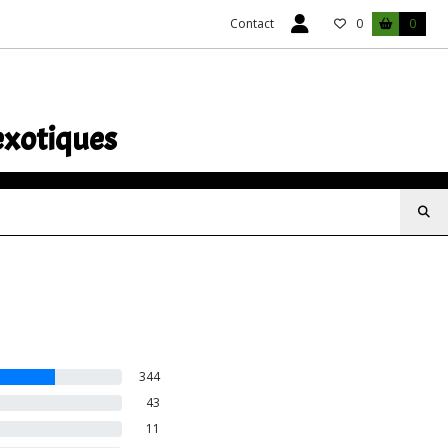
Contact
0
0
exotiques
344
43
11