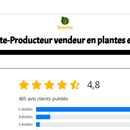
te-Producteur vendeur en plantes 
4,8
405 avis clients publiés
5 étoiles
4 étoiles
3 étoiles